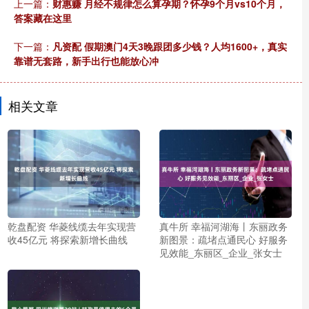
上一篇：
财惠赚 月经不规律怎么算孕期？怀孕9个月vs10个月，
答案藏在这里
下一篇：
凡资配 假期澳门4天3晚跟团多少钱？人均1600+，真实
靠谱无套路，新手出行也能放心冲
相关文章
乾盘配资 华菱线缆去年实现营
真牛所 幸福河湖海丨东丽政务
收45亿元 将探索新增长曲线
新图景：疏堵点通民心 好服务
见效能_东丽区_企业_张女士