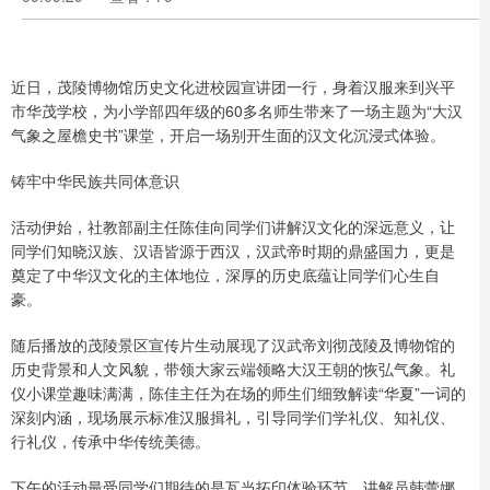
近日，茂陵博物馆历史文化进校园宣讲团一行，身着汉服来到兴平
市华茂学校，为小学部四年级的60多名师生带来了一场主题为“大汉
气象之屋檐史书”课堂，开启一场别开生面的汉文化沉浸式体验。
铸牢中华民族共同体意识
活动伊始，社教部副主任陈佳向同学们讲解汉文化的深远意义，让
同学们知晓汉族、汉语皆源于西汉，汉武帝时期的鼎盛国力，更是
奠定了中华汉文化的主体地位，深厚的历史底蕴让同学们心生自
豪。
随后播放的茂陵景区宣传片生动展现了汉武帝刘彻茂陵及博物馆的
历史背景和人文风貌，带领大家云端领略大汉王朝的恢弘气象。礼
仪小课堂趣味满满，陈佳主任为在场的师生们细致解读“华夏”一词的
深刻内涵，现场展示标准汉服揖礼，引导同学们学礼仪、知礼仪、
行礼仪，传承中华传统美德。
下午的活动最受同学们期待的是瓦当拓印体验环节。讲解员韩蕾娜