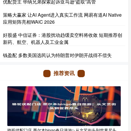
优配货主 华纳兄弟探索起诉亚马逊“盗取”高管
策略大赢家 让AI Agent进入真实工作流 网易有道AI Native
应用矩阵亮相WAIC 2026
好股盛 中信证券：港股扰动趋缓卖空料将收敛 短期推荐创
新药、航空、机器人及工业金属
钱盈配 多数美国选民认为特朗普对伊朗开战得不偿失
推荐资讯
骆驼优配门店 墨尔本bingo春日漫游✨从文艺街头到世界尽头