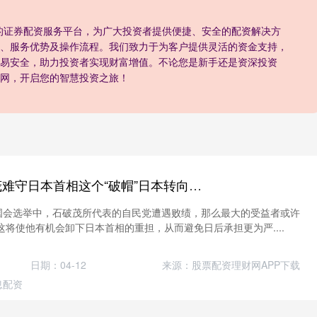
是专业的证券配资服务平台，为广大投资者提供便捷、安全的配资解决方
、服务优势及操作流程。我们致力于为客户提供灵活的资金支持，
易安全，助力投资者实现财富增值。不论您是新手还是资深投资
网，开启您的智慧投资之旅！
亿赢配资网 石破茂难守日本首相这个“破帽”日本转向军国主义可能性大增_大米_政策_自民党
本国会选举中，石破茂所代表的自民党遭遇败绩，那么最大的受益者或许
将使他有机会卸下日本首相的重担，从而避免日后承担更为严....
日期：04-12
来源：股票配资理财网APP下载
息配资