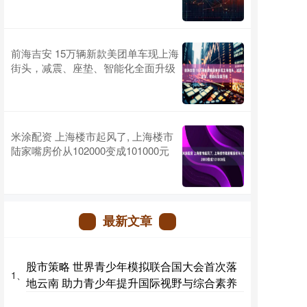
前海吉安 15万辆新款美团单车现上海
街头，减震、座垫、智能化全面升级
米涂配资 上海楼市起风了, 上海楼市
陆家嘴房价从102000变成101000元
最新文章
股市策略 世界青少年模拟联合国大会首次落
1、
地云南 助力青少年提升国际视野与综合素养