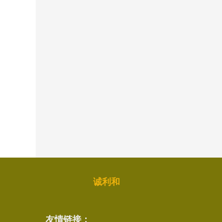
诚利和
友情链接：