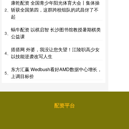
康乾配资 全国青少年阳光体育大会丨集体操
斩获全国第四，这群跨校组队的武昌伢了不
2、
起
蜗牛配资 以棋启智 长沙图书馆教授暑期棋类
3、
公益课
搭搭网 外婆，我没让您失望！江陵职高少女
4、
以技能逆袭改写人生
东方汇赢 Wedbush看好AMD数据中心增长，
5、
上调目标价
配资平台