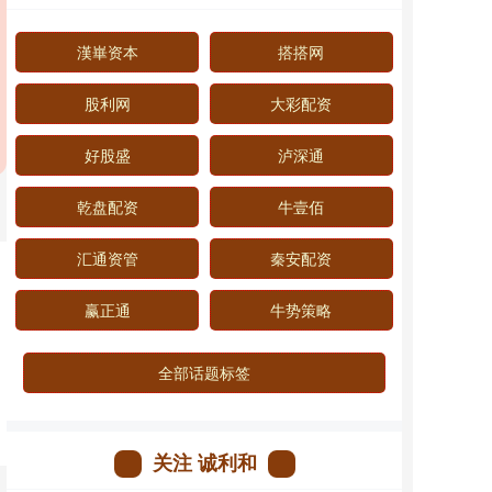
漢崋资本
搭搭网
股利网
大彩配资
好股盛
泸深通
乾盘配资
牛壹佰
汇通资管
秦安配资
赢正通
牛势策略
全部话题标签
关注 诚利和