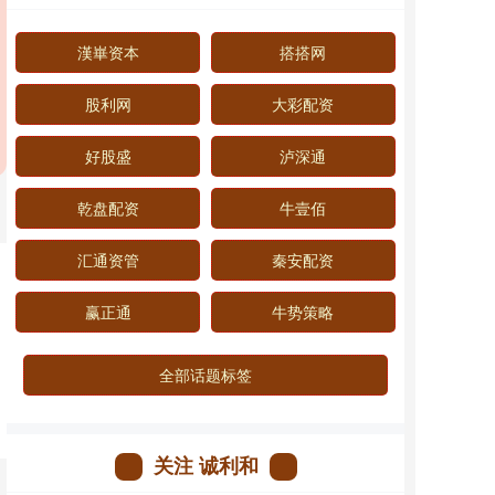
漢崋资本
搭搭网
股利网
大彩配资
好股盛
泸深通
乾盘配资
牛壹佰
汇通资管
秦安配资
赢正通
牛势策略
全部话题标签
关注 诚利和