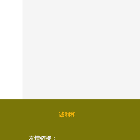
诚利和
友情链接：