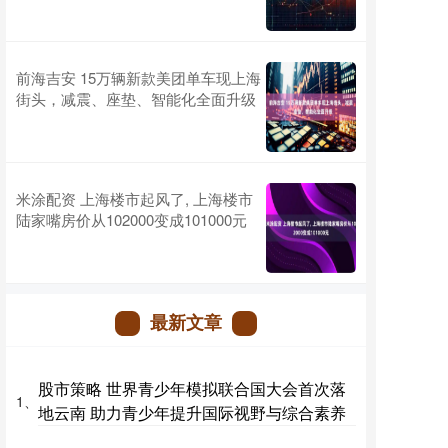
前海吉安 15万辆新款美团单车现上海
街头，减震、座垫、智能化全面升级
米涂配资 上海楼市起风了, 上海楼市
陆家嘴房价从102000变成101000元
最新文章
股市策略 世界青少年模拟联合国大会首次落
1、
地云南 助力青少年提升国际视野与综合素养