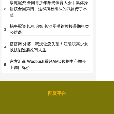
康乾配资 全国青少年阳光体育大会丨集体操
斩获全国第四，这群跨校组队的武昌伢了不
2、
起
蜗牛配资 以棋启智 长沙图书馆教授暑期棋类
3、
公益课
搭搭网 外婆，我没让您失望！江陵职高少女
4、
以技能逆袭改写人生
东方汇赢 Wedbush看好AMD数据中心增长，
5、
上调目标价
配资平台