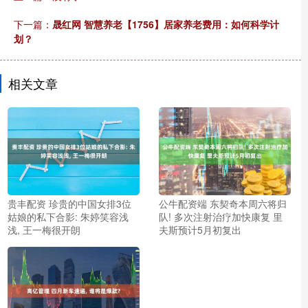
下一篇：
晟红网 智慧养老【1756】居家养老费用：如何科学计
划？
相关文章
贵丰配资 珍贵的中国女排3位
公牛配资端 东契奇本周六将归
姑娘的私下合影: 朱婷笑容浅
队! 多次注射治疗加快康复 里
浅, 王一梅很开朗
夫斯预计5月初复出