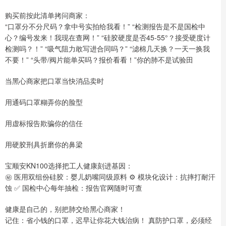
购买前按此清单拷问商家：
“口罩分不分尺码？拿中号实拍给我看！” “检测报告是不是国检中
心？编号发来！我现在查网！” “硅胶硬度是否45-55°？接受硬度计
检测吗？！” “吸气阻力敢写进合同吗？” “滤棉几天换？一天一换我
不要！” “头带/阀片能单买吗？报价看看！”你的肺不是试验田
当黑心商家把口罩当快消品卖时
用通码口罩糊弄你的脸型
用虚标报告欺骗你的信任
用硬胶刑具折磨你的鼻梁
宝顺安KN100选择把工人健康刻进基因：
㊙️ 医用双组份硅胶：婴儿奶嘴同级原料 ⚙️ 模块化设计：抗摔打耐汗
蚀 ✅ 国检中心每年抽检：报告官网随时可查
健康是自己的，别把肺交给黑心商家！
记住：省小钱的口罩，迟早让你花大钱治病！ 真防护口罩，必须经