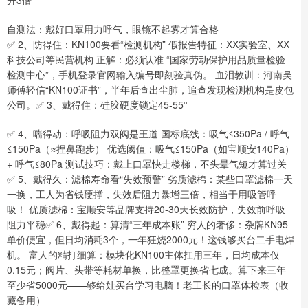
自测法：戴好口罩用力呼气，眼镜不起雾才算合格
✅ 2、防得住：KN100要看“检测机构” 假报告特征：XX实验室、XX
科技公司等民营机构 正解：必须认准 “国家劳动保护用品质量检验
检测中心”，手机登录官网输入编号即刻验真伪。 血泪教训：河南吴
师傅轻信“KN100证书”，半年后查出尘肺，追查发现检测机构是皮包
公司。✅ 3、戴得住：硅胶硬度锁定45-55°
✅ 4、喘得动：呼吸阻力双阀是王道 国标底线：吸气≤350Pa / 呼气
≤150Pa（≈捏鼻跑步） 优选阈值：吸气≤150Pa（如宝顺安140Pa）
+ 呼气≤80Pa 测试技巧：戴上口罩快走楼梯，不头晕气短才算过关
✅ 5、戴得久：滤棉寿命看“失效预警” 劣质滤棉：某些口罩滤棉一天
一换，工人为省钱硬撑，失效后阻力暴增三倍，相当于用吸管呼
吸！ 优质滤棉：宝顺安等品牌支持20-30天长效防护，失效前呼吸
阻力平稳✅ 6、戴得起：算清“三年成本账” 穷人的奢侈：杂牌KN95
单价便宜，但日均消耗3个，一年狂烧2000元！这钱够买台二手电焊
机。 富人的精打细算：模块化KN100主体扛用三年，日均成本仅
0.15元；阀片、头带等耗材单换，比整罩更换省七成。算下来三年
至少省5000元——够给娃买台学习电脑！老工长的口罩体检表（收
藏备用）