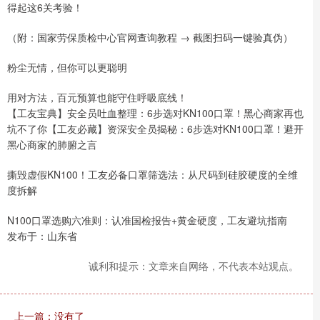
得起这6关考验！
（附：国家劳保质检中心官网查询教程 → 截图扫码一键验真伪）
粉尘无情，但你可以更聪明
用对方法，百元预算也能守住呼吸底线！
【工友宝典】安全员吐血整理：6步选对KN100口罩！黑心商家再也
坑不了你【工友必藏】资深安全员揭秘：6步选对KN100口罩！避开
黑心商家的肺腑之言
撕毁虚假KN100！工友必备口罩筛选法：从尺码到硅胶硬度的全维
度拆解
N100口罩选购六准则：认准国检报告+黄金硬度，工友避坑指南
发布于：山东省
诚利和提示：文章来自网络，不代表本站观点。
上一篇：没有了