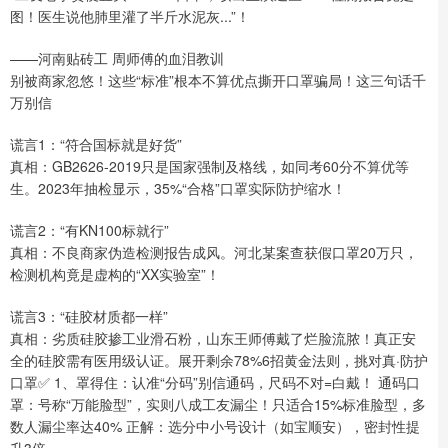
图！医生说他肺里灌了半斤水泥灰...”！
——河南贴砖工 周师傅的血泪教训
别被商家忽悠！这些“标准”根本不算优点撕开口罩骗局！这三句话千
万别信
谎言1：“符合国标就是好货”
真相：GB2626-2019只是国家强制及格线，如同考60分不算优等
生。2023年抽检显示，35%“合格”口罩实际防护缩水！
谎言2：“有KN100标就行”
真相：不良商家伪造检测报告成风。河北某案查获假口罩20万只，
检测机构竟是虚构的“XX实验室”！
谎言3：“硅胶材质都一样”
真相：劣质硅胶掺工业滑石粉，山东王师傅戴了烂脸流脓！真正安
全的硅胶需有医用级认证。展开剩余78%6招黄金法则，挑对真·防护
口罩✅ 1、罩得住：认准“分码”别信通码，尺码不对=白戴！ 通码口
罩：号称“万能脸型”，实则八成工友漏尘！只适合15%标准脸型，多
数人漏尘率达40% 正解：选分中小号设计（如宝顺安），密封性提
升3倍