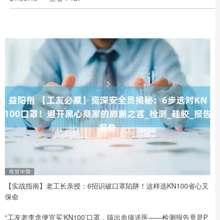
【实战指南】老工长亲授：6招识破口罩陷阱！这样选KN100省心又
保命
“工友老李贪便宜买‘KN100’口罩，咳出血痰送医——检测报告竟是P