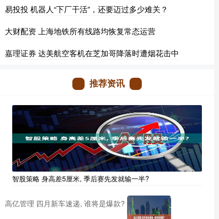
易投投 机器人“下厂干活”，还要迈过多少难关？
大财配资 上海地铁所有线路均恢复常态运营
嘉理证券 达美航空客机在芝加哥降落时遭烟花击中
推荐资讯
智股策略 身高差5厘米, 季后赛先发就输一半?
高亿管理 四月新车速递, 谁将是爆款?