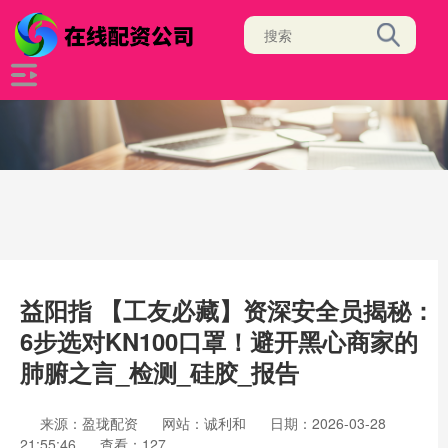
益阳指 【工友必藏】资深安全员揭秘：
6步选对KN100口罩！避开黑心商家的
肺腑之言_检测_硅胶_报告
来源：盈珑配资
网站：诚利和
日期：2026-03-28
21:55:46
查看：127